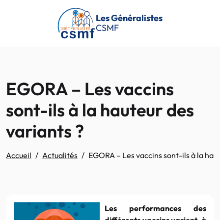
Passer au contenu principal
Les Généralistes
CSMF
EGORA – Les vaccins
sont-ils à la hauteur des
variants ?
Accueil
Actualités
EGORA – Les vaccins sont-ils à la haut
Les performances des
différents vaccins varient, à