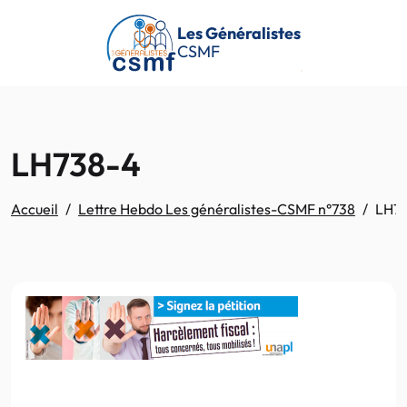
Passer au contenu principal
Les Généralistes
CSMF
LH738-4
Accueil
Lettre Hebdo Les généralistes-CSMF n°738
LH7