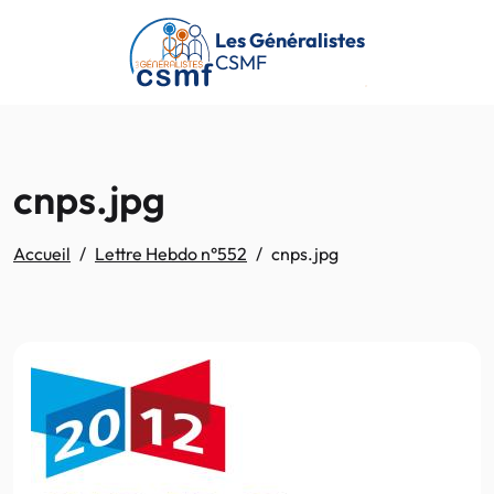
Passer au contenu principal
Les Généralistes
CSMF
cnps.jpg
Accueil
Lettre Hebdo n°552
cnps.jpg