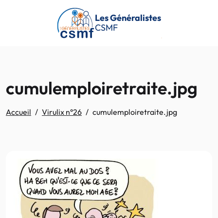
Passer au contenu principal
Les Généralistes
CSMF
cumulemploiretraite.jpg
Accueil
Virulix n°26
cumulemploiretraite.jpg