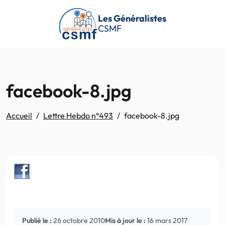
Passer au contenu principal
Les Généralistes
CSMF
facebook-8.jpg
Accueil
Lettre Hebdo n°493
facebook-8.jpg
Publié le :
26 octobre 2010
Mis à jour le :
16 mars 2017