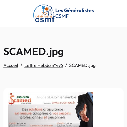
Passer au contenu principal
Les Généralistes
CSMF
SCAMED.jpg
Accueil
Lettre Hebdo n°476
SCAMED.jpg