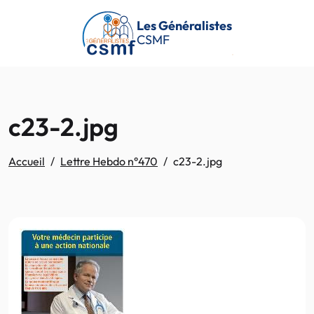
Passer au contenu principal
Les Généralistes
CSMF
c23-2.jpg
Accueil
Lettre Hebdo n°470
c23-2.jpg