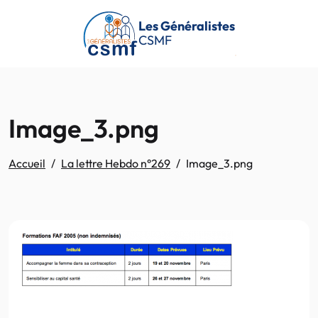
Passer au contenu principal
Les Généralistes
CSMF
Image_3.png
Accueil
La lettre Hebdo n°269
Image_3.png