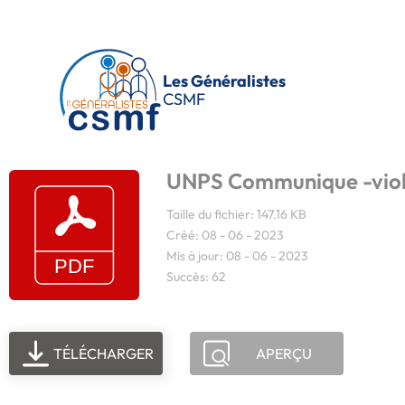
Passer au contenu principal
Les Généralistes
CSMF
UNPS Communique -viol
Taille du fichier: 147.16 KB
Créé: 08 - 06 - 2023
Mis à jour: 08 - 06 - 2023
Succès: 62
TÉLÉCHARGER
APERÇU