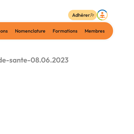
Adhérer
ions
Nomenclature
Formations
Membres
de-sante-08.06.2023