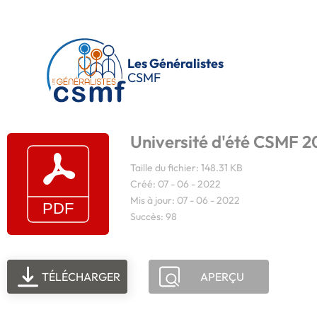
Passer au contenu principal
Les Généralistes
CSMF
Université d'été CSMF 20
Taille du fichier: 148.31 KB
Créé: 07 - 06 - 2022
Mis à jour: 07 - 06 - 2022
Succès: 98
TÉLÉCHARGER
APERÇU