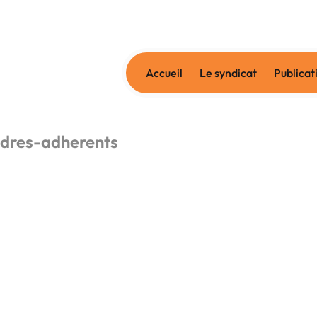
Accueil
Le syndicat
Publicat
dres-adherents