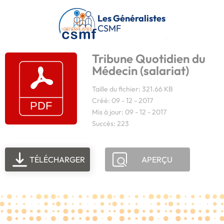
Passer au contenu principal
Les Généralistes
CSMF
Tribune Quotidien du
Médecin (salariat)
Taille du fichier: 321.66 KB
Créé: 09 - 12 - 2017
Mis à jour: 09 - 12 - 2017
Succès: 223
TÉLÉCHARGER
APERÇU