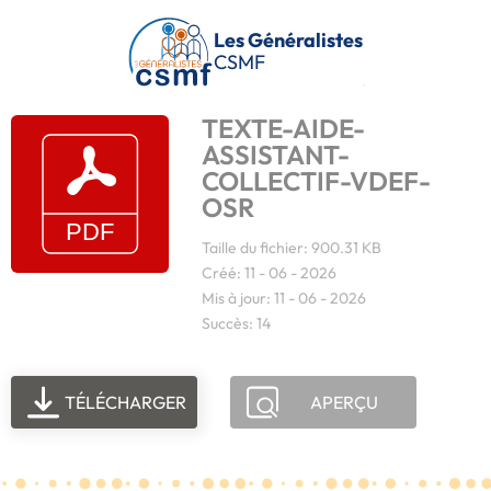
Passer au contenu principal
Les Généralistes
CSMF
TEXTE-AIDE-
ASSISTANT-
COLLECTIF-VDEF-
OSR
Taille du fichier: 900.31 KB
Créé: 11 - 06 - 2026
Mis à jour: 11 - 06 - 2026
Succès: 14
TÉLÉCHARGER
APERÇU