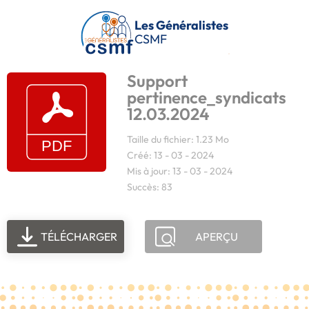
Passer au contenu principal
Les Généralistes
CSMF
Support
pertinence_syndicats
12.03.2024
Taille du fichier: 1.23 Mo
Créé: 13 - 03 - 2024
Mis à jour: 13 - 03 - 2024
Succès: 83
TÉLÉCHARGER
APERÇU