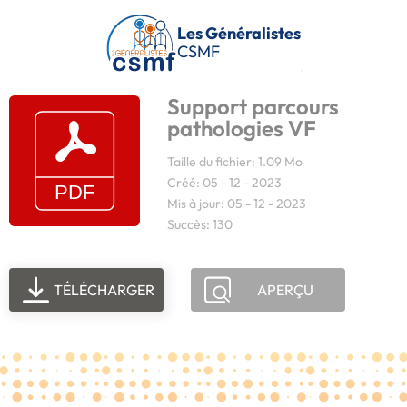
Passer au contenu principal
Les Généralistes
CSMF
Support parcours
pathologies VF
Taille du fichier: 1.09 Mo
Créé: 05 - 12 - 2023
Mis à jour: 05 - 12 - 2023
Succès: 130
TÉLÉCHARGER
APERÇU