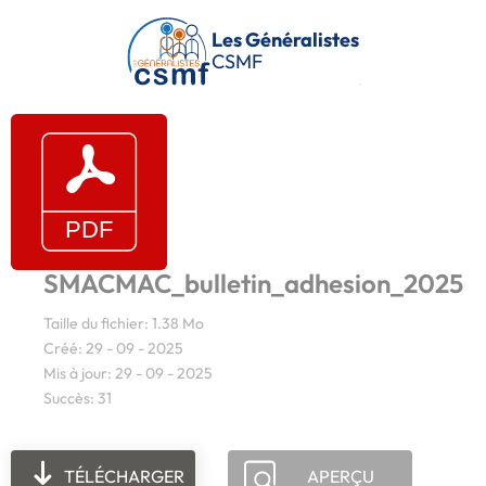
Passer au contenu principal
Les Généralistes
CSMF
SMACMAC_bulletin_adhesion_2025
Taille du fichier: 1.38 Mo
Créé: 29 - 09 - 2025
Mis à jour: 29 - 09 - 2025
Succès: 31
TÉLÉCHARGER
APERÇU