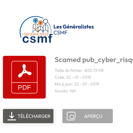
Passer au contenu principal
Les Généralistes
CSMF
Scamed pub_cyber_risq
Taille du fichier: 600.73 KB
Créé: 22 - 01 - 2019
Mis à jour: 22 - 01 - 2019
Succès: 149
TÉLÉCHARGER
APERÇU