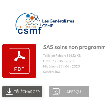
Passer au contenu principal
Les Généralistes
CSMF
SAS soins non programm
Taille du fichier: 566.12 KB
Créé: 23 - 06 - 2020
Mis à jour: 23 - 06 - 2020
Succès: 160
TÉLÉCHARGER
APERÇU