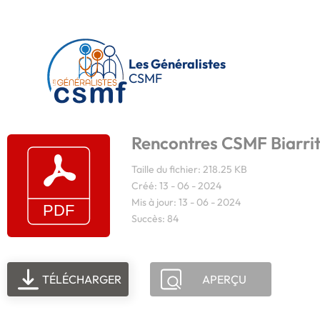
Passer au contenu principal
Les Généralistes
CSMF
Rencontres CSMF Biarri
Taille du fichier: 218.25 KB
Créé: 13 - 06 - 2024
Mis à jour: 13 - 06 - 2024
Succès: 84
TÉLÉCHARGER
APERÇU