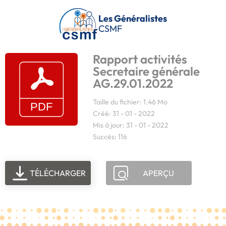
Passer au contenu principal
Les Généralistes
CSMF
Rapport activités
Secretaire générale
AG.29.01.2022
Taille du fichier: 1.46 Mo
Créé: 31 - 01 - 2022
Mis à jour: 31 - 01 - 2022
Succès: 116
TÉLÉCHARGER
APERÇU