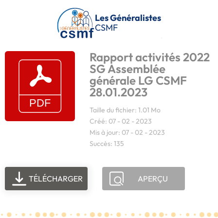
Passer au contenu principal
Les Généralistes
CSMF
Rapport activités 2022
SG Assemblée
générale LG CSMF
28.01.2023
Taille du fichier: 1.01 Mo
Créé: 07 - 02 - 2023
Mis à jour: 07 - 02 - 2023
Succès: 135
TÉLÉCHARGER
APERÇU