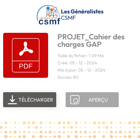
Passer au contenu principal
Les Généralistes
CSMF
PROJET_Cahier des
charges GAP
Taille du fichier: 1.09 Mo
Créé: 05 - 12 - 2024
Mis à jour: 05 - 12 - 2024
Succès: 80
TÉLÉCHARGER
APERÇU