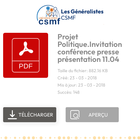
Passer au contenu principal
Les Généralistes
CSMF
Projet
Politique.Invitation
conférence presse
présentation 11.04
Taille du fichier: 882.16 KB
Créé: 23 - 03 - 2018
Mis à jour: 23 - 03 - 2018
Succès: 148
TÉLÉCHARGER
APERÇU