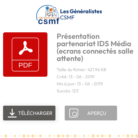
Passer au contenu principal
Les Généralistes
CSMF
Présentation
partenariat IDS Média
(ecrans connectés salle
attente)
Taille du fichier: 421.94 KB
Créé: 13 - 06 - 2019
Mis à jour: 13 - 06 - 2019
Succès: 123
TÉLÉCHARGER
APERÇU