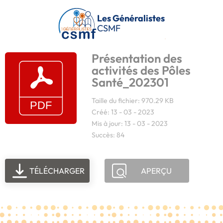
Passer au contenu principal
Les Généralistes
CSMF
Présentation des
activités des Pôles
Santé_202301
Taille du fichier: 970.29 KB
Créé: 13 - 03 - 2023
Mis à jour: 13 - 03 - 2023
Succès: 84
TÉLÉCHARGER
APERÇU