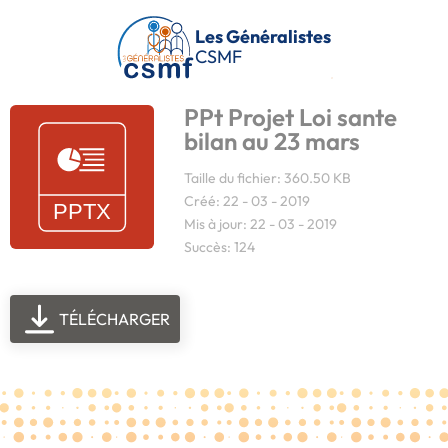
Passer au contenu principal
Les Généralistes
CSMF
PPt Projet Loi sante
bilan au 23 mars
Taille du fichier: 360.50 KB
Créé: 22 - 03 - 2019
Mis à jour: 22 - 03 - 2019
Succès: 124
TÉLÉCHARGER