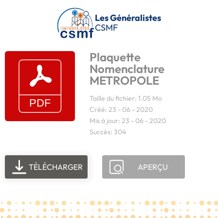
Passer au contenu principal
Les Généralistes
CSMF
Plaquette
Nomenclature
METROPOLE
Taille du fichier: 1.05 Mo
Créé: 23 - 06 - 2020
Mis à jour: 23 - 06 - 2020
Succès: 304
TÉLÉCHARGER
APERÇU