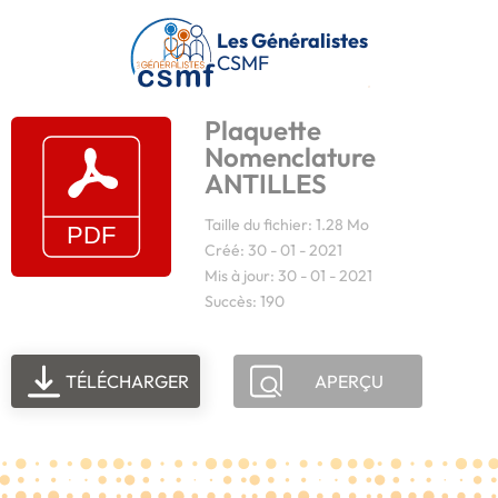
Passer au contenu principal
Les Généralistes
CSMF
Plaquette
Nomenclature
ANTILLES
Taille du fichier: 1.28 Mo
Créé: 30 - 01 - 2021
Mis à jour: 30 - 01 - 2021
Succès: 190
TÉLÉCHARGER
APERÇU