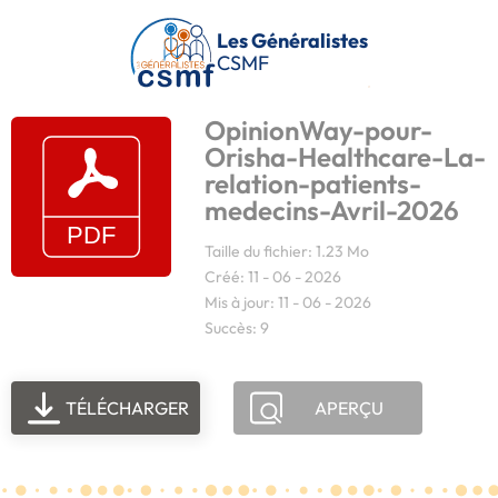
Passer au contenu principal
Les Généralistes
CSMF
OpinionWay-pour-
Orisha-Healthcare-La-
relation-patients-
medecins-Avril-2026
Taille du fichier: 1.23 Mo
Créé: 11 - 06 - 2026
Mis à jour: 11 - 06 - 2026
Succès: 9
TÉLÉCHARGER
APERÇU