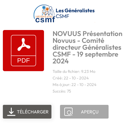
Passer au contenu principal
Les Généralistes
CSMF
NOVUUS Présentation
Novuus - Comité
directeur Généralistes
CSMF - 19 septembre
2024
Taille du fichier: 9.23 Mo
Créé: 22 - 10 - 2024
Mis à jour: 22 - 10 - 2024
Succès: 75
TÉLÉCHARGER
APERÇU