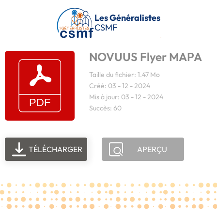
Passer au contenu principal
Les Généralistes
CSMF
NOVUUS Flyer MAPA
Taille du fichier: 1.47 Mo
Créé: 03 - 12 - 2024
Mis à jour: 03 - 12 - 2024
Succès: 60
TÉLÉCHARGER
APERÇU