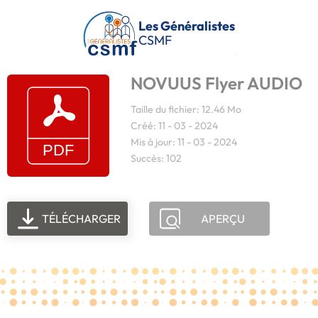
Passer au contenu principal
Les Généralistes
CSMF
NOVUUS Flyer AUDIO
Taille du fichier: 12.46 Mo
Créé: 11 - 03 - 2024
Mis à jour: 11 - 03 - 2024
Succès: 102
TÉLÉCHARGER
APERÇU