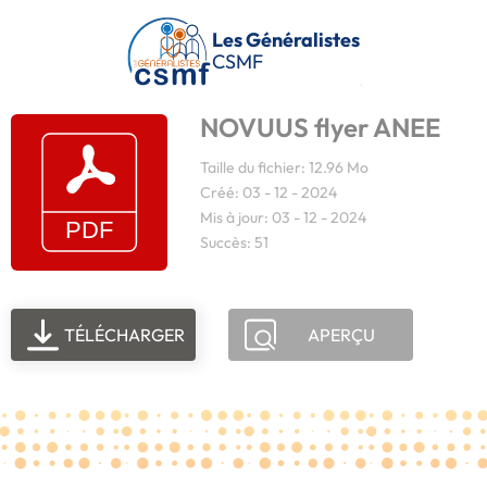
Passer au contenu principal
Les Généralistes
CSMF
NOVUUS flyer ANEE
Taille du fichier: 12.96 Mo
Créé: 03 - 12 - 2024
Mis à jour: 03 - 12 - 2024
Succès: 51
TÉLÉCHARGER
APERÇU