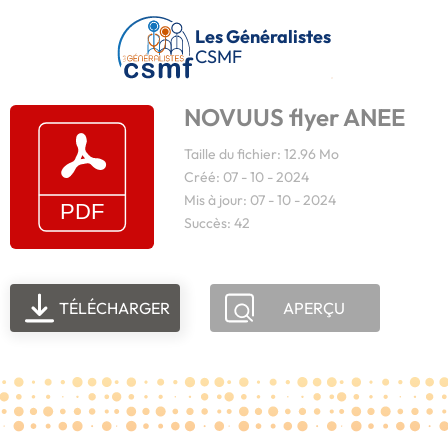
Passer au contenu principal
Les Généralistes
CSMF
NOVUUS flyer ANEE
Taille du fichier: 12.96 Mo
Créé: 07 - 10 - 2024
Mis à jour: 07 - 10 - 2024
Succès: 42
TÉLÉCHARGER
APERÇU