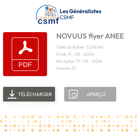
Passer au contenu principal
Les Généralistes
CSMF
NOVUUS flyer ANEE
Taille du fichier: 12.96 Mo
Créé: 11 - 03 - 2024
Mis à jour: 11 - 03 - 2024
Succès: 67
TÉLÉCHARGER
APERÇU