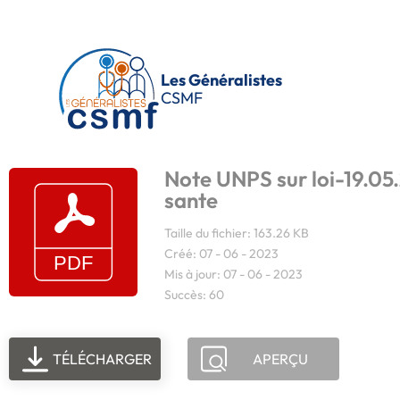
Passer au contenu principal
Les Généralistes
CSMF
Note UNPS sur loi-19.05
sante
Taille du fichier: 163.26 KB
Créé: 07 - 06 - 2023
Mis à jour: 07 - 06 - 2023
Succès: 60
TÉLÉCHARGER
APERÇU