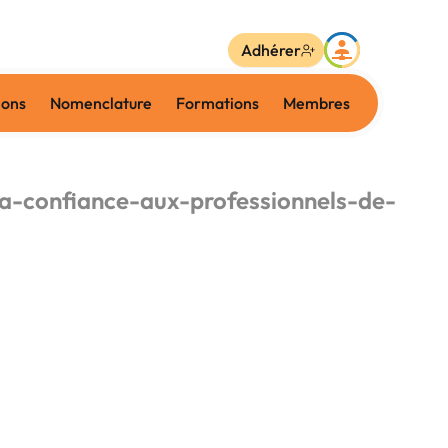
Adhérer
ions
Nomenclature
Formations
Membres
la-confiance-aux-professionnels-de-