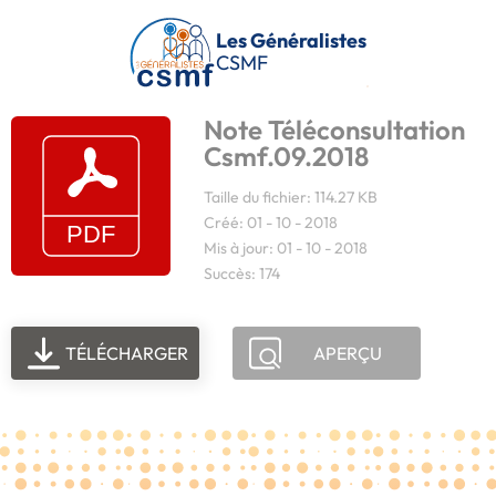
Passer au contenu principal
Les Généralistes
CSMF
Note Téléconsultation
Csmf.09.2018
Taille du fichier: 114.27 KB
Créé: 01 - 10 - 2018
Mis à jour: 01 - 10 - 2018
Succès: 174
TÉLÉCHARGER
APERÇU