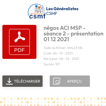
Passer au contenu principal
Les Généralistes
CSMF
négos ACI MSP -
séance 2 - présentation
01 12 2021
Taille du fichier: 494.23 KB
Créé: 06 - 12 - 2021
Mis à jour: 06 - 12 - 2021
Succès: 121
TÉLÉCHARGER
APERÇU