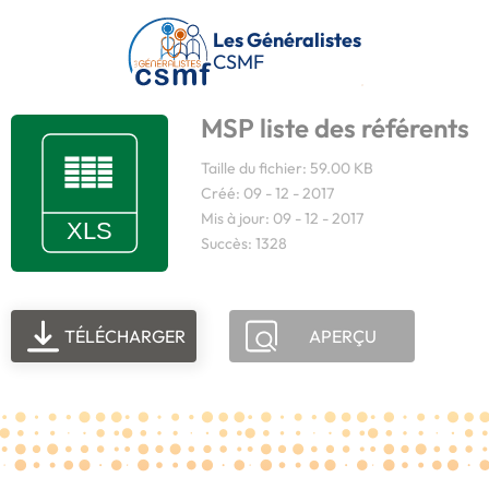
Passer au contenu principal
Les Généralistes
CSMF
MSP liste des référents
Taille du fichier: 59.00 KB
Créé: 09 - 12 - 2017
Mis à jour: 09 - 12 - 2017
Succès: 1328
TÉLÉCHARGER
APERÇU