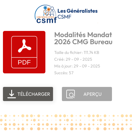
Passer au contenu principal
Les Généralistes
CSMF
Modalités Mandat
2026 CMG Bureau
Taille du fichier: 111.74 KB
Créé: 29 - 09 - 2025
Mis à jour: 29 - 09 - 2025
Succès: 57
TÉLÉCHARGER
APERÇU