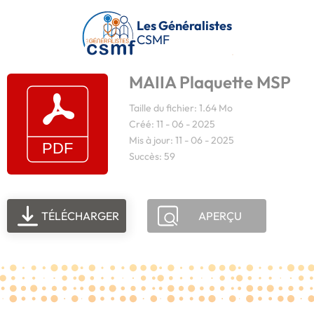
Passer au contenu principal
Les Généralistes
CSMF
MAIIA Plaquette MSP
Taille du fichier: 1.64 Mo
Créé: 11 - 06 - 2025
Mis à jour: 11 - 06 - 2025
Succès: 59
TÉLÉCHARGER
APERÇU