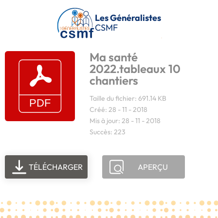
Passer au contenu principal
Les Généralistes
CSMF
Ma santé
2022.tableaux 10
chantiers
Taille du fichier: 691.14 KB
Créé: 28 - 11 - 2018
Mis à jour: 28 - 11 - 2018
Succès: 223
TÉLÉCHARGER
APERÇU