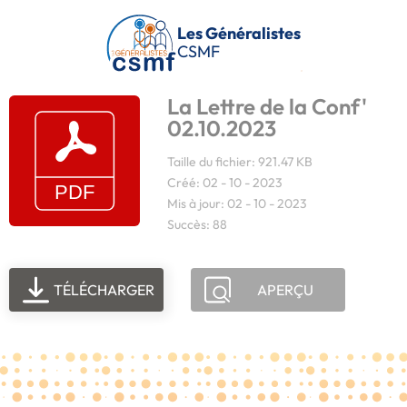
Passer au contenu principal
Les Généralistes
CSMF
La Lettre de la Conf'
02.10.2023
Taille du fichier: 921.47 KB
Créé: 02 - 10 - 2023
Mis à jour: 02 - 10 - 2023
Succès: 88
TÉLÉCHARGER
APERÇU