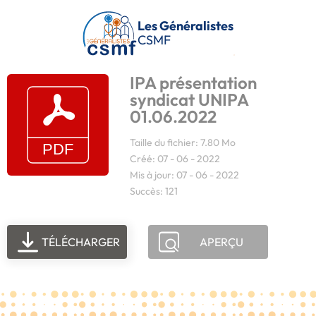
Passer au contenu principal
Les Généralistes
CSMF
IPA présentation
syndicat UNIPA
01.06.2022
Taille du fichier: 7.80 Mo
Créé: 07 - 06 - 2022
Mis à jour: 07 - 06 - 2022
Succès: 121
TÉLÉCHARGER
APERÇU