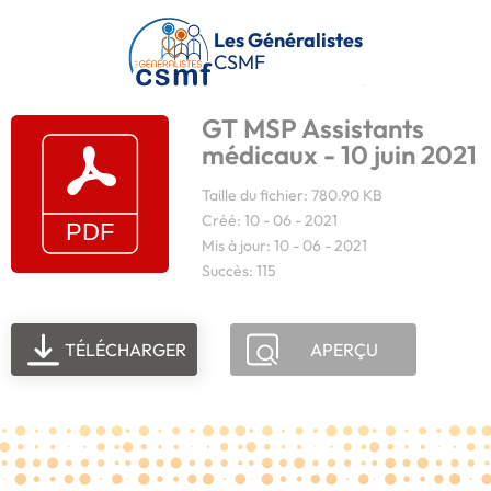
Passer au contenu principal
Les Généralistes
CSMF
GT MSP Assistants
médicaux - 10 juin 2021
Taille du fichier: 780.90 KB
Créé: 10 - 06 - 2021
Mis à jour: 10 - 06 - 2021
Succès: 115
TÉLÉCHARGER
APERÇU