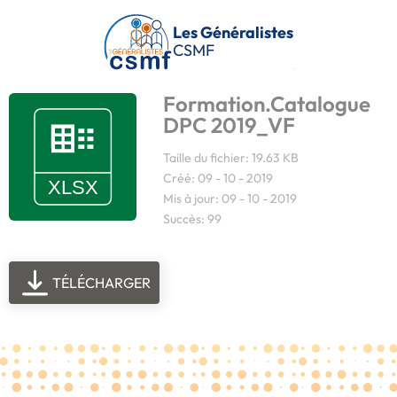
Passer au contenu principal
Les Généralistes
CSMF
Formation.Catalogue
DPC 2019_VF
Taille du fichier: 19.63 KB
Créé: 09 - 10 - 2019
Mis à jour: 09 - 10 - 2019
Succès: 99
TÉLÉCHARGER