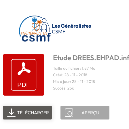
Passer au contenu principal
Les Généralistes
CSMF
Etude DREES.EHPAD.info
Taille du fichier: 1.87 Mo
Créé: 28 - 11 - 2018
Mis à jour: 28 - 11 - 2018
Succès: 256
TÉLÉCHARGER
APERÇU