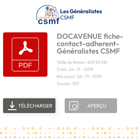
Passer au contenu principal
Les Généralistes
CSMF
DOCAVENUE fiche-
contact-adherent-
Généralistes CSMF
Taille du fichier: 607.53 KB
Créé: 26 - 11 - 2019
Mis à jour: 26 - 11 - 2019
Succès: 120
TÉLÉCHARGER
APERÇU