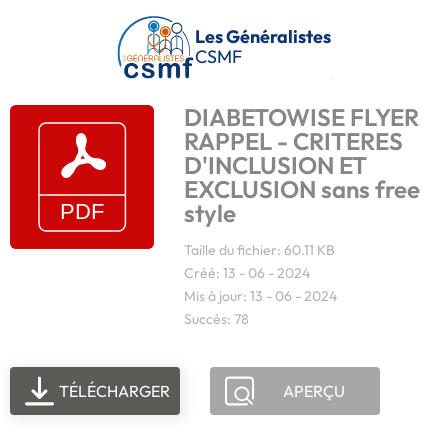
Passer au contenu principal
Les Généralistes
CSMF
DIABETOWISE FLYER
RAPPEL - CRITERES
D'INCLUSION ET
EXCLUSION sans free
style
Taille du fichier: 60.11 KB
Créé: 13 - 06 - 2024
Mis à jour: 13 - 06 - 2024
Succès: 78
TÉLÉCHARGER
APERÇU