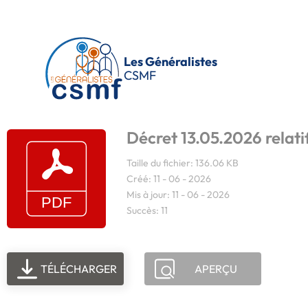
Passer au contenu principal
Les Généralistes
CSMF
Décret 13.05.2026 relati
Taille du fichier: 136.06 KB
Créé: 11 - 06 - 2026
Mis à jour: 11 - 06 - 2026
Succès: 11
TÉLÉCHARGER
APERÇU