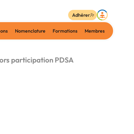
Adhérer
ions
Nomenclature
Formations
Membres
iors participation PDSA